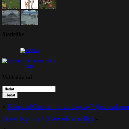
Statistiky
Vyhledávání
Hledat
«
Silkroad Online – free to play? (hra zadar
Quest Ivy 1 a 2 (Berserk scrolly)
»