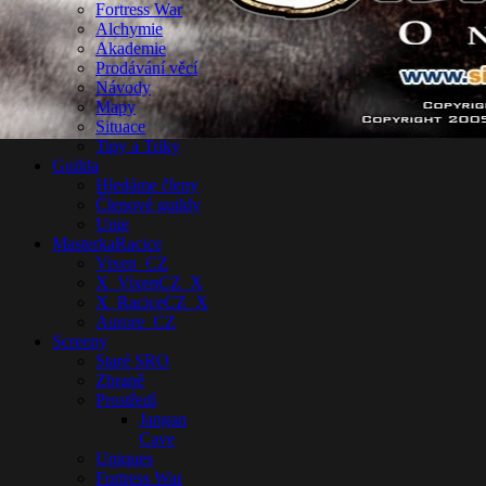
Fortress War
Alchymie
Akademie
Prodávání věcí
Návody
Mapy
Situace
Tipy a Triky
Guilda
Hledáme členy
Členové guildy
Unie
MasterkaRacice
Vixen_CZ
X_VixenCZ_X
X_RaciceCZ_X
Aurore_CZ
Screeny
Staré SRO
Zbraně
Prostředí
Jangan
Cave
Uniques
Fortress War