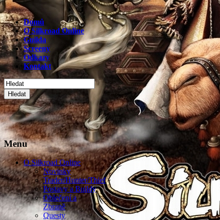
Domů
O Silkroad Online
Guilda
Screeny
Odkazy
Kontakt
Hledat
Menu
O Silkroad Online
Novinky
Trader/Hunter/Thief
Postavy a Buildy
Oblečení a
Zbraně
Questy