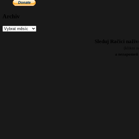
Archiv
Sleduj Račici naži
(klikni 
a nezapomeň 