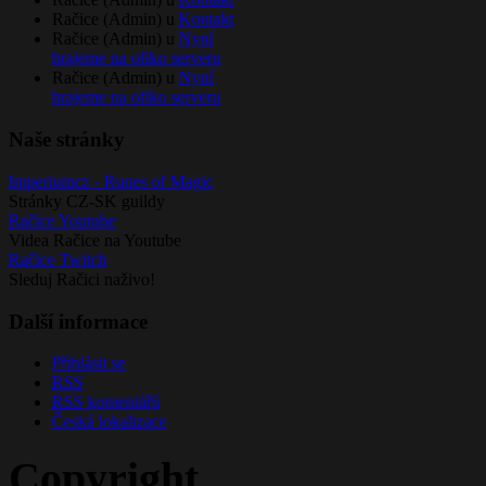
Račice (Admin) u
Kontakt
Račice (Admin) u
Nyní
hrajeme na ofiko serveru
Račice (Admin) u
Nyní
hrajeme na ofiko serveru
Naše stránky
Imperiumcz - Runes of Magic
Stránky CZ-SK guildy
Račice Youtube
Videa Račice na Youtube
Račice Twitch
Sleduj Račici naživo!
Další informace
Přihlásit se
RSS
RSS
komentářů
Česká lokalizace
Copyright