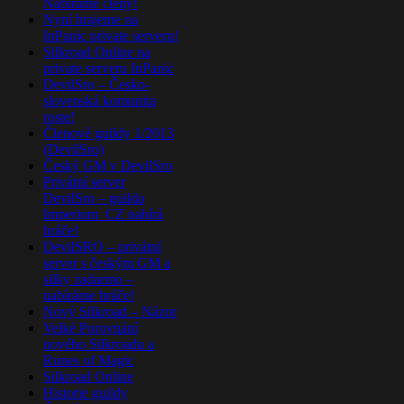
Nabíráme členy!
Nyní hrajeme na
InPanic private serveru!
Silkroad Online na
private serveru InPanic
DevilSro – Česko-
slovenská komunita
roste!
Členové guildy 1/2013
(DevilSro)
Český GM v DevilSro
Privátní server
DevilSro – guilda
Imperium_CZ nabírá
hráče!
DevilSRO – privátní
server s českým GM a
silky zadarmo –
nabíráme hráče!
Nový Silkroad – Názor
Velké Porovnání
nového Silkroadu a
Runes of Magic
Silkroad Online
Historie guildy