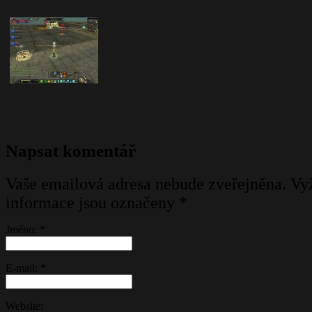
Napsat komentář
Vaše emailová adresa nebude zveřejněna. V
informace jsou označeny
*
Jméno:
*
E-mail:
*
Website: