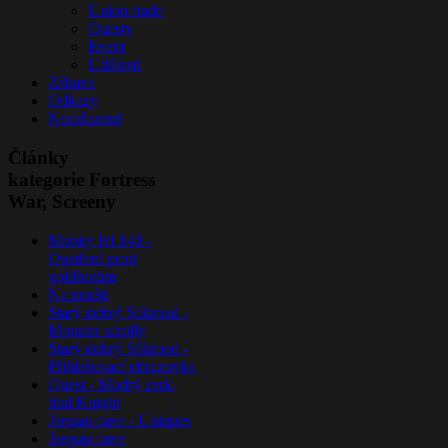
Union trade
Questy
Event
Události
Zábava
Odkazy
Nezařazené
Články
kategorie Fortress
War, Screeny
Mobky lvl 140 -
Opatření proti
goldbotům
Na poušti
Starý dobrý Silkroad -
Monster scrolly
Starý dobrý Silkroad -
Přihlašovací obrazovka
Quest - Modrý zerk,
titul Knight
Jangan cave - Uniques
Jangan cave