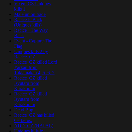
Vixen_CZ Uniques
kills 1
Malé union trade
Racice Is Back
(Uniques kills)
Racice - The Way
Back
Event - Capture The
Flag
Uniques kills 2 by
Racice_CZ
Racice_CZ killed Lord
Yarkan from
Taklamakan 4, 5, 6, 7
Racice_CZ killed
Isyutaru from
Karakoram
Racice_CZ killed
Isyutaru from
Karakoram
Dead Bug
Racice_CZ has killed
Cerberus.
ADD_CZ (HAPAL)
Uniques kills by