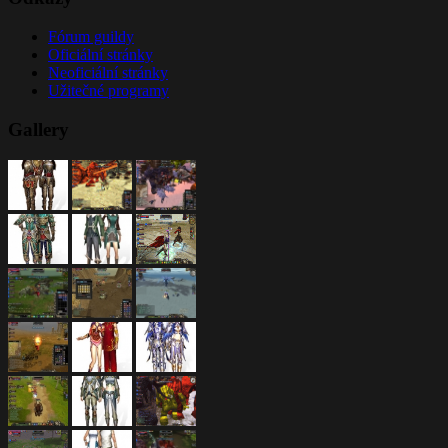
Fórum guildy
Oficiální stránky
Neoficiální stránky
Užitečné programy
Gallery