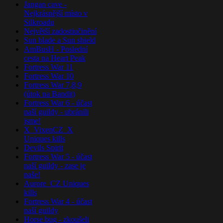
Jangan cave -
Nejkrásnější místo v
Silkroadu
Největší zadostiučinění
Sun blade a Sun shield
AmBusH - Poslední
cesta na Heart Peak
Fortress War 11
Fortress War 10
Fortress War 7,8,9
(útok na Bandit)
Fortress War 6 - účast
naší guildy - ubránili
jsme!
X_VixenCZ_X
Uniques kills
Devils Spirit
Fortress War 5 - účast
naší guildy - zase je
naše!
Aurore_CZ Uniques
kills
Fortress War 4 - účast
naší guildy
Horse bug - zkoušeli