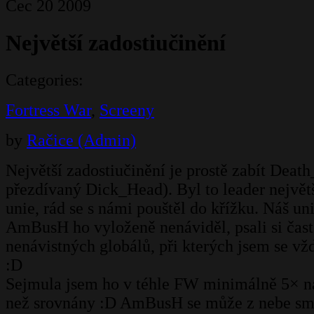
Čec
20
2009
Největší zadostiučinění
Categories:
Fortress War
,
Screeny
by
Račice (Admin)
Největší zadostiučinění je prostě zabít Deat
přezdívaný Dick_Head). Byl to leader největš
unie, rád se s námi pouštěl do křížku. Náš un
AmBusH ho vyloženě nenáviděl, psali si čas
nenávistných globálů, při kterých jsem se v
:D
Sejmula jsem ho v téhle FW minimálně 5× na
než srovnány :D AmBusH se může z nebe smá