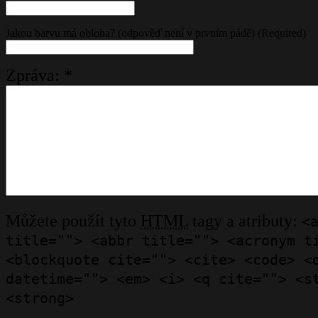
Jakou barvu má obloha? (odpověď není v prvním pádě) (Required)
Zpráva:
*
Můžete použít tyto
HTML
tagy a atributy:
<
title=""> <abbr title=""> <acronym t
<blockquote cite=""> <cite> <code> <
datetime=""> <em> <i> <q cite=""> <s
<strong>