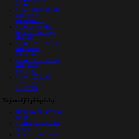
Racice_CZ
Racice_CZ killed Lord
Yarkan from
Taklamakan 3
XxPelikanxX killed
Tiger Girl from Tiger
Mountain
Racice_CZ killed Lord
Yarkan from
Taklamakan 2.
Racice_CZ killed Lord
Yarkan from
Taklamakan.
Racice_CZ killed
Isyutaru from
Karakoram.
Nejnovější příspěvky
Sleduj Račici naživo na
Twitchi
Nyní hrajeme na ofiko
serveru
InPanic private server: