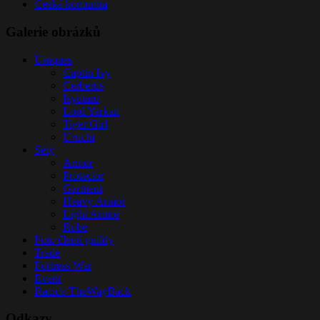
Česká komunita
Galerie obrázků
Uniques
Captin Ivy
Cerberus
Isyutaru
Lord Yarkan
Tiger Girl
Uruchi
Sety
Armor
Protector
Garment
Heavy Armor
Light Armor
Robe
Foto členů guildy
Trade
Fortress War
Event
Racice-TheWayBack
Odkazy