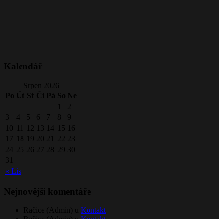
Kalendář
Srpen 2026
Po
Út
St
Čt
Pá
So
Ne
1
2
3
4
5
6
7
8
9
10
11
12
13
14
15
16
17
18
19
20
21
22
23
24
25
26
27
28
29
30
31
« Lis
Nejnovější komentáře
Račice (Admin) u
Kontakt
Račice (Admin) u
Kontakt