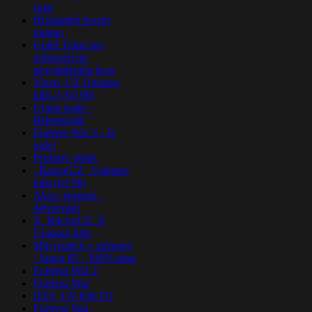
jsme
Hromadné lovení
unique
Guild Trade pro
pobavení po
nevydařeném lovu
Vixen_CZ Uniques
kills 2 (lvl 90)
Union trade -
Behemonth
Fortress War 3 - Je
naše!
Prokletý oblek
_RaciceCZ_ Uniques
kills (lvl 90)
Akce: farmení -
delvlování
X_RaciceCZ_X
Uniques kills
Můj úspěch v alchemy
- Spear 85 - 100% mag.
Fortress War 2
Fortress War
HZS_LN Kill TG
Fortress War